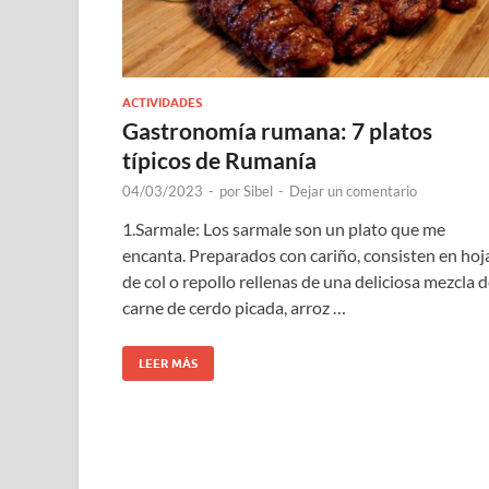
ACTIVIDADES
Gastronomía rumana: 7 platos
típicos de Rumanía
04/03/2023
-
por
Sibel
-
Dejar un comentario
1.Sarmale: Los sarmale son un plato que me
encanta. Preparados con cariño, consisten en hoj
de col o repollo rellenas de una deliciosa mezcla 
carne de cerdo picada, arroz …
LEER MÁS