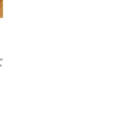
as
de