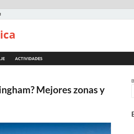
d
ica
JE
ACTIVIDADES
B
ingham? Mejores zonas y